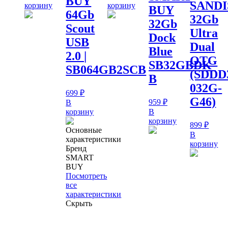
BUY
SAND
корзину
корзину
BUY
64Gb
32Gb
32Gb
Scout
Ultra
Dock
USB
Dual
Blue
2.0 |
OTG
SB32GBDK-
SB064GB2SCB
(SDDD
B
032G-
699
₽
G46)
959
₽
В
корзину
В
корзину
899
₽
Основные
В
характеристики
корзину
Бренд
SMART
BUY
Посмотреть
все
характеристики
Скрыть