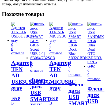
товар, могут публиковать отзывы.
Похожие товары
0
0
0
0
отзывов
отзывов
Адаптер
Адаптер
0
0
0
TFN
TFN
отзывов
0
0
AD-
AD-
отзывов
0
отзывов
Флеш-
USB3USBC0TG
MICUSBC
Флеш-
диск
gray
gray
Флеш-
диск
USB
диск
USB
SMART
199
₽
199
₽
USB
SMART
В
В