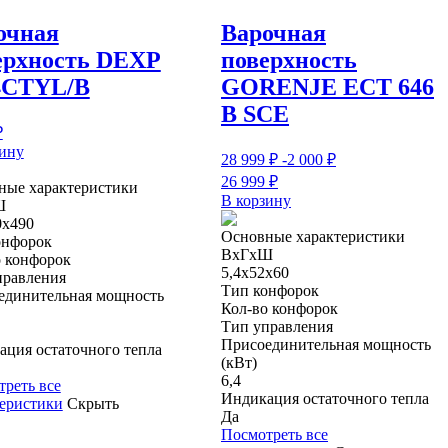
очная
Варочная
ерхность DEXP
поверхность
СTYL/B
GORENJE ECT 646
B SCE
₽
зину
28 999
₽
-2 000
₽
26 999
₽
ные характеристики
В корзину
Ш
0х490
Основные характеристики
онфорок
ВхГхШ
о конфорок
5,4х52х60
правления
Тип конфорок
единительная мощность
Кол-во конфорок
Тип управления
Присоединительная мощность
ция остаточного тепла
(кВт)
6,4
реть все
Индикация остаточного тепла
теристики
Скрыть
Да
Посмотреть все