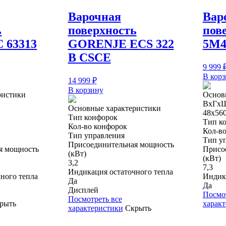
Варочная
Вар
ь
поверхность
пов
 63313
GORENJE ECS 322
5M4
B CSCE
9 999
В кор
14 999
₽
В корзину
ристики
Основ
ВхГх
Основные характеристики
48х56
Тип конфорок
Тип к
Кол-во конфорок
Кол-в
Тип управления
Тип у
Присоединительная мощность
я мощность
Присо
(кВт)
(кВт)
3,2
7,3
Индикация остаточного тепла
ного тепла
Индика
Да
Да
Дисплей
Посмот
Посмотреть все
рыть
харак
характеристики
Скрыть