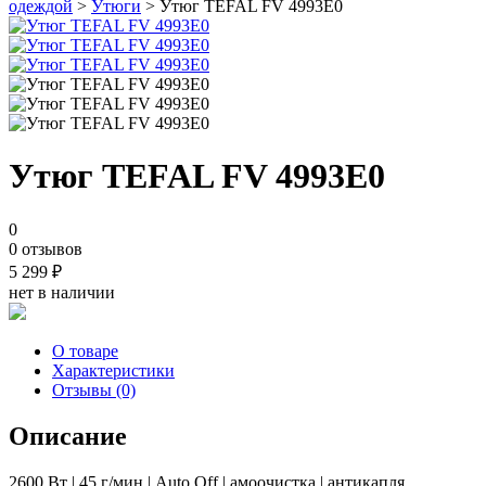
одеждой
>
Утюги
> Утюг TEFAL FV 4993E0
Утюг TEFAL FV 4993E0
0
0 отзывов
5 299
₽
нет в наличии
О товаре
Характеристики
Отзывы (0)
Описание
2600 Вт | 45 г/мин | Auto Off | амоочистка | антикапля