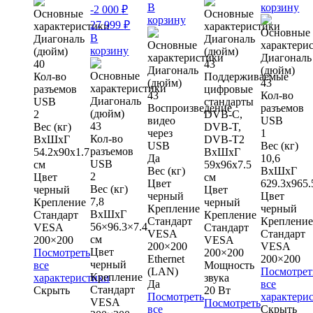
В
корзину
-2 000
₽
Основные
Основные
корзину
27 999
₽
характеристики
характеристики
Основные
В
Диагональ
Диагональ
Основные
характери
корзину
(дюйм)
(дюйм)
характеристики
Диагональ
40
43
Диагональ
(дюйм)
Основные
Кол-во
Поддерживаемые
(дюйм)
43
характеристики
разъемов
цифровые
43
Кол-во
Диагональ
USB
стандарты
Воспроизведение
разъемов
(дюйм)
2
DVB-C,
видео
USB
43
Вес (кг)
DVB-T,
через
1
Кол-во
ВхШхГ
DVB-T2
USB
Вес (кг)
разъемов
54.2x90x1.7
ВхШхГ
Да
10,6
USB
см
59х96х7.5
Вес (кг)
ВхШхГ
2
Цвет
см
Цвет
629.3х965.
Вес (кг)
черный
Цвет
черный
Цвет
7,8
Крепление
черный
Крепление
черный
ВхШхГ
Стандарт
Крепление
Стандарт
Креплени
56×96.3×7.4
VESA
Стандарт
VESA
Стандарт
см
200×200
VESA
200×200
VESA
Цвет
Посмотреть
200×200
Ethernet
200×200
черный
все
Мощность
(LAN)
Посмотрет
Крепление
характеристики
звука
Да
все
Стандарт
Скрыть
20 Вт
Посмотреть
характери
VESA
Посмотреть
все
Скрыть