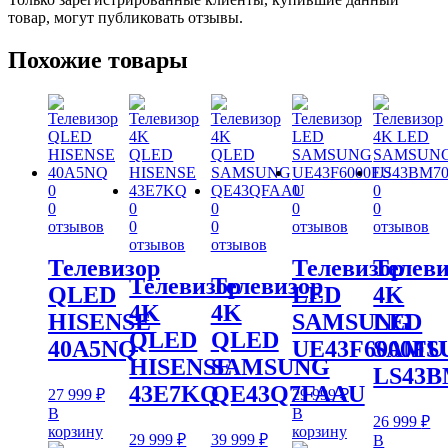
товар, могут публиковать отзывы.
Похожие товары
0
0
0
0
0
0
0
0
отзывов
0
0
отзывов
отзывов
отзывов
отзывов
Телевизор
Телевизор
Телеви
Телевизор
Телевизор
QLED
LED
4K
4K
4K
HISENSE
SAMSUNG
LED
QLED
QLED
40A5NQ
UE43F6000FU
SAMS
HISENSE
SAMSUNG
LS43B
43E7KQ
QE43Q7FAAU
27 999
₽
29 999
₽
В
В
26 999
₽
корзину
корзину
29 999
₽
39 999
₽
В