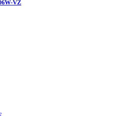
06W-VZ
F