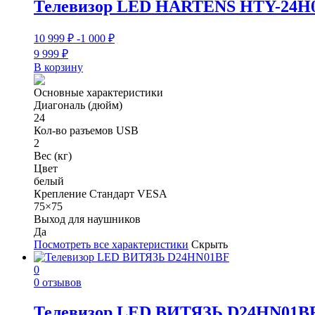
Телевизор LED HARTENS HTY-24H
10 999
₽
-1 000
₽
9 999
₽
В корзину
Основные характеристики
Диагональ (дюйм)
24
Кол-во разъемов USB
2
Вес (кг)
Цвет
белый
Крепление Стандарт VESA
75×75
Выход для наушников
Да
Посмотреть все характеристики
Скрыть
0
0 отзывов
Телевизор LED ВИТЯЗЬ D24HN01B