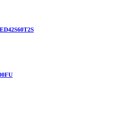
ED42S60T2S
00FU