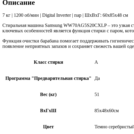
Описание
7 кг | 1200 об/мин | Digital Inverter | пар | ШхВхГ: 60x85x48 см
Стиральная машина Samsung WW70AG5S20CXLP – это узкая ст
ключевых особенностей является функция стирки с паром, котор
Функция очистки барабана помогает поддерживать гигиеническ
появление неприятных запахов и сохраняет свежесть вашей од
Класс стирки
A
Программа "Предварительная стирка"
Да
Вес (кг)
51
ВхГхШ
85x48x60см
Цвет
Темно серебристы