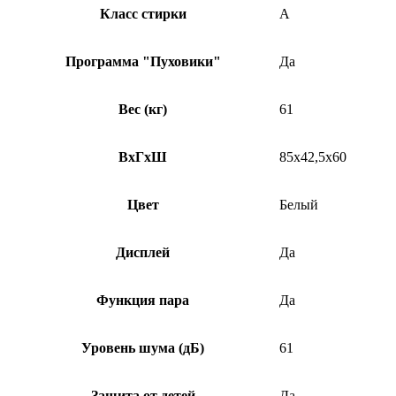
Класс стирки
A
Программа "Пуховики"
Да
Вес (кг)
61
ВхГхШ
85х42,5х60
Цвет
Белый
Дисплей
Да
Функция пара
Да
Уровень шума (дБ)
61
Защита от детей
Да