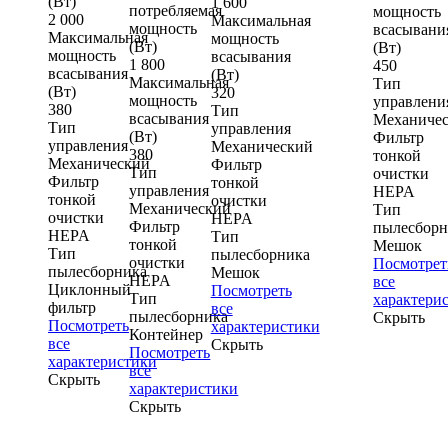
(Вт)
1 600
потребляемая
мощность
2 000
Максимальная
мощность
всасывани
Максимальная
мощность
(Вт)
(Вт)
мощность
всасывания
1 800
450
всасывания
(Вт)
Максимальная
Тип
(Вт)
320
мощность
управлени
380
Тип
всасывания
Механиче
Тип
управления
(Вт)
Фильтр
управления
Механический
380
тонкой
Механический
Фильтр
Тип
очистки
Фильтр
тонкой
управления
HEPA
тонкой
очистки
Механический
Тип
очистки
HEPA
Фильтр
пылесборн
HEPA
Тип
тонкой
Мешок
Тип
пылесборника
очистки
Посмотрет
пылесборника
Мешок
HEPA
все
Циклонный
Посмотреть
Тип
характери
фильтр
все
пылесборника
Скрыть
Посмотреть
характеристики
Контейнер
все
Скрыть
Посмотреть
характеристики
все
Скрыть
характеристики
Скрыть