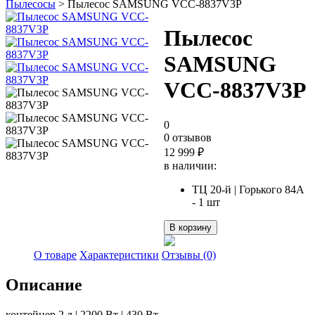
Пылесосы
> Пылесос SAMSUNG VCC-8837V3P
Пылесос
SAMSUNG
VCC-8837V3P
0
0 отзывов
12 999
₽
в наличии:
ТЦ 20-й | Горького 84А
- 1 шт
Количество
В корзину
товара
Пылесос
О товаре
Характеристики
Отзывы (0)
SAMSUNG
VCC-
Описание
8837V3P
контейнер 2 л | 2200 Вт | 430 Вт