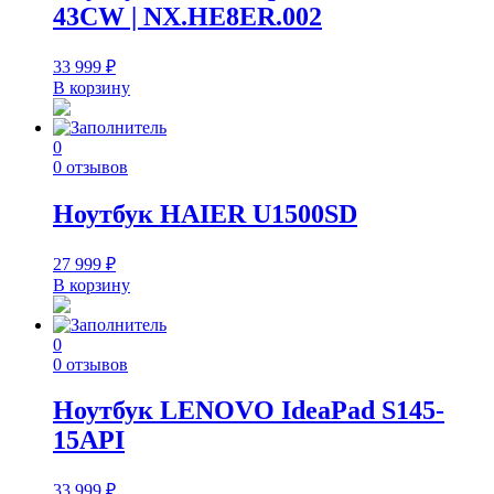
43CW | NX.HE8ER.002
33 999
₽
В корзину
0
0 отзывов
Ноутбук HAIER U1500SD
27 999
₽
В корзину
0
0 отзывов
Ноутбук LENOVO IdeaPad S145-
15API
33 999
₽