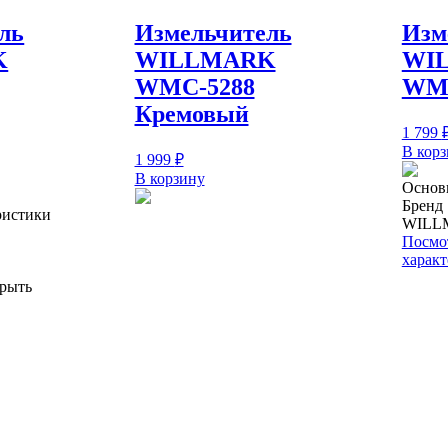
ль
Измельчитель
Изм
K
WILLMARK
WI
WMC-5288
WMC
Кремовый
1 799
В кор
1 999
₽
В корзину
Основ
Бренд
ристики
WILL
Посмот
харак
рыть