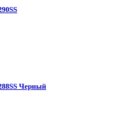
90SS
88SS Черный