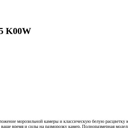
5 K00W
ние морозильной камеры и классическую белую расцветку кор
ть ваше время и силы на разморозку камер. Полноразмерная мод