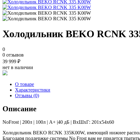
Холодильник BEKO RCNK 33
0
0 отзывов
39 999
₽
нет в наличии
О товаре
Характеристики
Отзывы (0)
Описание
NoFrost | 200л | 100л | A+ |40 дБ | ВхШхГ: 201х54х60
Холодильник BEKO RCNK 335K00W, имеющий нижнее расположе
Благодаря поддержке системы No Frost вам не придется трати