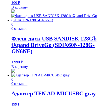
199
₽
В корзину
0
0 отзывов
Флеш-диск USB SANDISK 128Gb
iXpand DriveGo (SDIX60N-128G-
GN6NE)
1 999
₽
В корзину
0
0 отзывов
Адаптер TFN AD-MICUSBC gray
199
₽