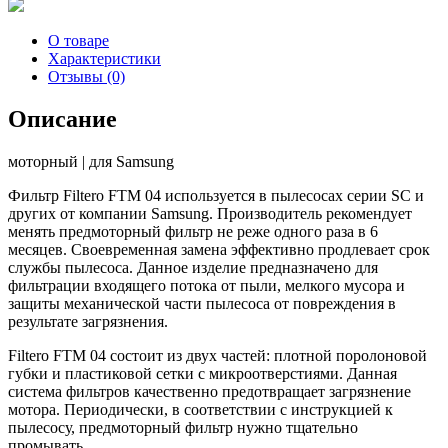
для
пылесоса
О товаре
FILTERO
Характеристики
FTM
Отзывы (0)
04
Описание
моторный | для Samsung
Фильтр Filtero FTM 04 используется в пылесосах серии SC и
других от компании Samsung. Производитель рекомендует
менять предмоторный фильтр не реже одного раза в 6
месяцев. Своевременная замена эффективно продлевает срок
службы пылесоса. Данное изделие предназначено для
фильтрации входящего потока от пыли, мелкого мусора и
защиты механической части пылесоса от повреждения в
результате загрязнения.
Filtero FTM 04 состоит из двух частей: плотной поролоновой
губки и пластиковой сетки с микроотверстиями. Данная
система фильтров качественно предотвращает загрязнение
мотора. Периодически, в соответствии с инструкцией к
пылесосу, предмоторный фильтр нужно тщательно
промывать.