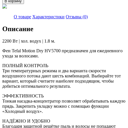
В корзину
Фен
TEFAL
HV
О товаре
Характеристики
Отзывы (0)
5700
Motion
Описание
Dry
2200 Вт | хол. водух | 1.8 м.
Фен Tefal Motion Dry HV5700 предназначен для ежедневного
ухода за волосами.
ПОЛНЫЙ КОНТРОЛЬ
Три температурных режима и два варианта скорости
воздушного потока дают шесть комбинаций. Выбирайте тот
вариант, который считаете наиболее подходящим, чтобы
добиться оптимального результата.
ЭФФЕКТИВНОСТЬ
Тонкая насадка-концентратор позволяет обрабатывать каждую
прядь. Закрепить укладку можно с помощью функции
«Холодный воздух».
НАДЁЖНО И УДОБНО
Благодаря защитной решётке пыль и волосы не попадают