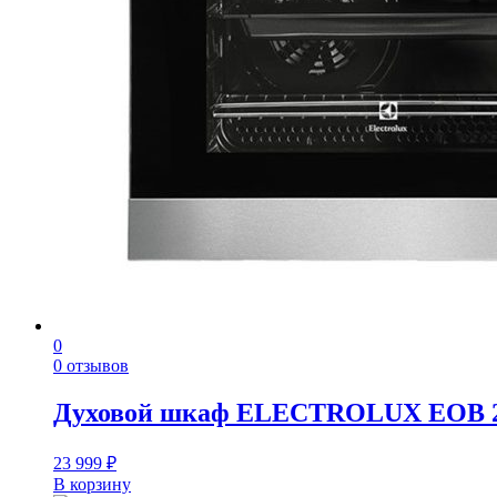
0
0 отзывов
Духовой шкаф ELECTROLUX EOB 
23 999
₽
В корзину