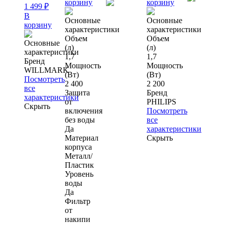
корзину
корзину
1 499
₽
В
Основные
Основные
корзину
характеристики
характеристики
Объем
Объем
Основные
(л)
(л)
характеристики
1,7
1,7
Бренд
Мощность
Мощность
WILLMARK
(Вт)
(Вт)
Посмотреть
2 400
2 200
все
Защита
Бренд
характеристики
от
PHILIPS
Скрыть
включения
Посмотреть
без воды
все
Да
характеристики
Материал
Скрыть
корпуса
Металл/
Пластик
Уровень
воды
Да
Фильтр
от
накипи