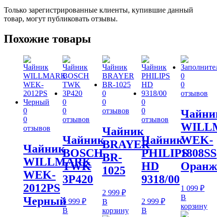
Только зарегистрированные клиенты, купившие данный
товар, могут публиковать отзывы.
Похожие товары
0
0
0
отзывов
0
0
0
0
0
отзывов
0
Чайни
0
отзывов
отзывов
WILL
отзывов
Чайник
Чайник
Чайник
WEK-
BRAYER
Чайник
BOSCH
PHILIPS
1808SS
BR-
WILLMARK
TWK
HD
Оранж
1025
WEK-
3P420
9318/00
2012PS
1 099
₽
2 999
₽
В
Черный
5 999
₽
2 999
₽
В
корзину
В
корзину
В