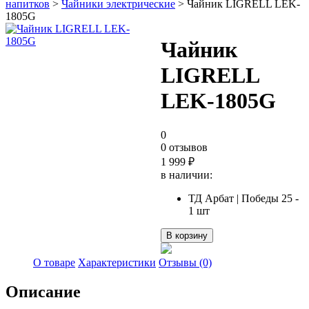
напитков
>
Чайники электрические
> Чайник LIGRELL LEK-
1805G
Чайник
LIGRELL
LEK-1805G
0
0 отзывов
1 999
₽
в наличии:
ТД Арбат | Победы 25 -
1 шт
Количество
В корзину
товара
Чайник
О товаре
Характеристики
Отзывы (0)
LIGRELL
LEK-
Описание
1805G